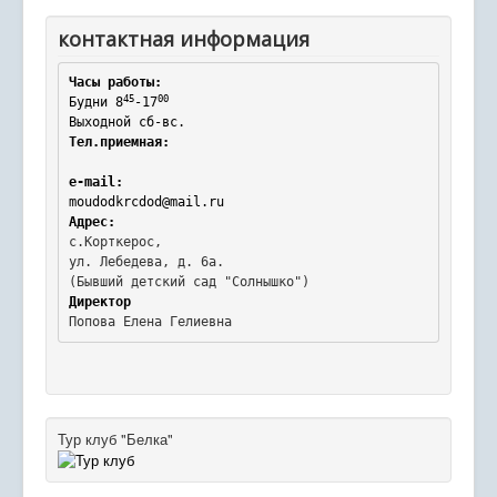
контактная информация
Часы работы:
45
00
Будни 8
-17
Выходной сб-вс.
Тел.приемная:
e-mail:
moudodkrcdod@mail.ru
Адрес:
с.Корткерос,

ул. Лебедева, д. 6а.
Директор
Попова Елена Гелиевна
Тур клуб "Белка"