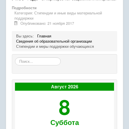
Экостанция
Подробности
Категория:
Стипендии и иные виды материальной
Программы
поддержки
Опубликовано: 21 ноября 2017
Успех каждого ребенка
Вы здесь:
Главная
Родителям
Сведения об образовательной организации
Стипендии и меры поддержки обучающихся
Сведения об организации отдыха детей и их
оздоровления
Искать...
Проведение дополнительных профилактических
мероприятий
Август 2026
8
Суббота