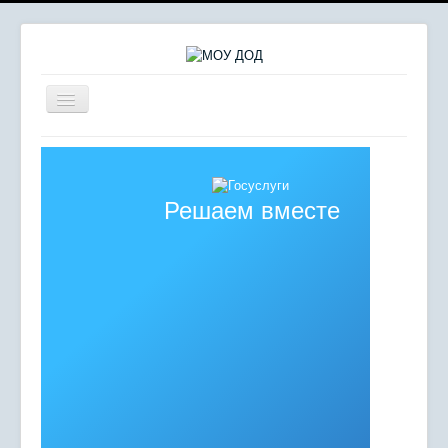
Включить/
выключить
навигацию
Главная
Сердце отдаю детям
Решаем вместе
Комплексная безопасность
Мероприятия
Сведения об образовательной организации
Противодействие коррупции
Независимая оценка качества образования
Отдел молодежных инициатив