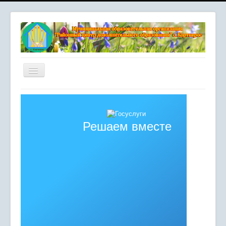
Включить/
выключить
навигацию
Главная
Сердце отдаю детям
Решаем вместе
Комплексная безопасность
Мероприятия
Сведения об образовательной организации
Противодействие коррупции
Независимая оценка качества образования