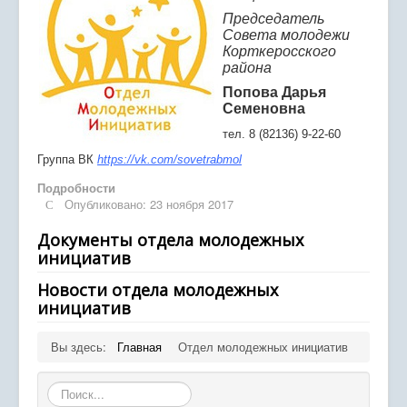
Дистанционное обучение
Председатель
Совета молодежи
Экостанция
Корткеросского
района
Программы
Попова Дарья
Семеновна
Успех каждого ребенка
тел. 8 (82136) 9-22-60
Родителям
Группа ВК
https://vk.com/sovetrabmol
Подробности
Сведения об организации отдыха детей и их
Опубликовано: 23 ноября 2017
оздоровления
Документы отдела молодежных
Проведение дополнительных профилактических
инициатив
мероприятий
Новости отдела молодежных
инициатив
Вы здесь:
Главная
Отдел молодежных инициатив
Искать...