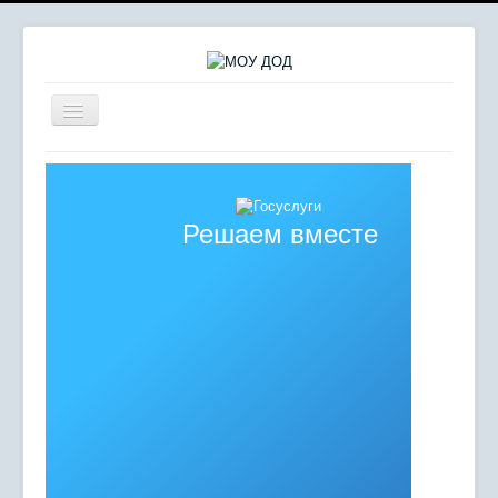
Включить/
выключить
навигацию
Главная
Сердце отдаю детям
Решаем вместе
Комплексная безопасность
Мероприятия
Сведения об образовательной организации
Противодействие коррупции
Независимая оценка качества образования
Отдел молодежных инициатив