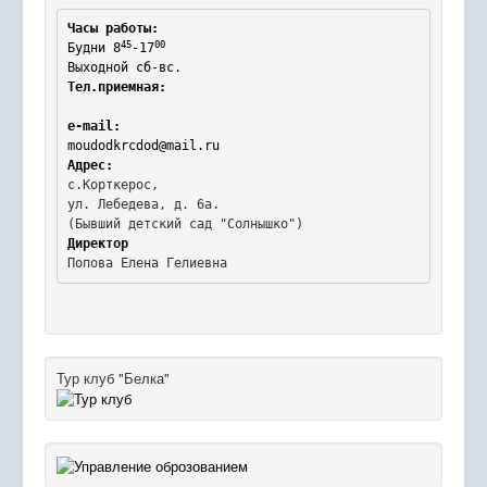
Часы работы:
45
00
Будни 8
-17
Выходной сб-вс.
Тел.приемная:
e-mail:
moudodkrcdod@mail.ru
Адрес:
с.Корткерос,

ул. Лебедева, д. 6а.
Директор
Попова Елена Гелиевна
Тур клуб "Белка"