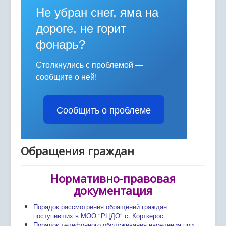
Расписание занятий
Не убран снег, яма на
Политика персональных данных
дороге, не горит
фонарь?
Персонифицированное дополнительное
образование
Столкнулись с проблемой —
Охрана труда
сообщите о ней!
ГИС "Электронное образование"
Сообщить о проблеме
Психолого-педагогическое сопровождение
Обращения граждан
Обращения граждан
Муниципальное задание
Муниципальный опорный центр ДО
Нормативно-правовая
документация
Профилактика вирусных заболеваний
Порядок рассмотрения обращений граждан
Дистанционное обучение
поступивших в МОО "РЦДО" с. Корткерос
Порядок телефонного обслуживания населения при