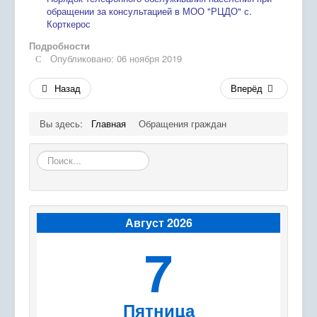
Экостанция
обращении за консультацией в МОО "РЦДО" с.
Корткерос
Программы
Подробности
Опубликовано: 06 ноября 2019
Успех каждого ребенка
Назад
Вперёд
Родителям
Сведения об организации отдыха детей и их
Вы здесь:
Главная
Обращения граждан
оздоровления
Искать...
Проведение дополнительных профилактических
мероприятий
Август 2026
7
Пятница