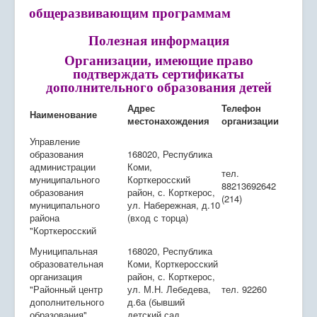
Экостанция
общеразвивающим программам
Программы
Полезная информация
Организации, имеющие право
Успех каждого ребенка
подтверждать сертификаты
дополнительного образования детей
Родителям
Адрес
Телефон
Наименование
Сведения об организации отдыха детей и их
местонахождения
организации
оздоровления
Управление
образования
168020, Республика
Проведение дополнительных профилактических
администрации
Коми,
мероприятий
тел.
муниципального
Корткеросский
88213692642
образования
район, с. Корткерос,
(214)
муниципального
ул. Набережная, д.10
района
(вход с торца)
"Корткеросский
Муниципальная
168020, Республика
образовательная
Коми, Корткеросский
организация
район, с. Корткерос,
"Районный центр
ул. М.Н. Лебедева,
тел. 92260
дополнительного
д.6а (бывший
образования"
детский сад