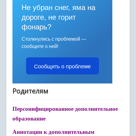
Расписание занятий
Не убран снег, яма на
Политика персональных данных
дороге, не горит
фонарь?
Персонифицированное дополнительное
образование
Столкнулись с проблемой —
Охрана труда
сообщите о ней!
ГИС "Электронное образование"
Сообщить о проблеме
Психолого-педагогическое сопровождение
Обращения граждан
Родителям
Муниципальное задание
Муниципальный опорный центр ДО
Персонифицированное дополнительное
Профилактика вирусных заболеваний
образование
Дистанционное обучение
Аннотации к дополнительным