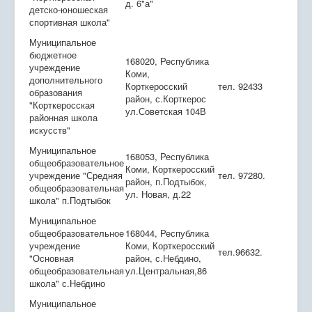
д. 6"а"
детско-юношеская
спортивная школа"
Муниципальное
бюджетное
168020, Республика
учреждение
Коми,
дополнительного
Корткеросский
тел. 92433
образования
район, с.Корткерос
"Корткеросская
ул.Советская 104В
районная школа
искусств"
Муниципальное
168053, Республика
общеобразовательное
Коми, Корткеросский
учреждение "Средняя
тел. 97280.
район, п.Подтыбок,
общеобразовательная
ул. Новая, д.22
школа" п.Подтыбок
Муниципальное
общеобразовательное
168044, Республика
учреждение
Коми, Корткеросский
тел.96632.
"Основная
район, с.Небдино,
общеобразовательная
ул.Центральная,86
школа" с.Небдино
Муниципальное