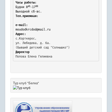
Часы работы:
45
00
Будни 8
-17
Выходной сб-вс.
Тел.приемная:
e-mail:
moudodkrcdod@mail.ru
Адрес:
с.Корткерос,

ул. Лебедева, д. 6а.
Директор
Попова Елена Гелиевна
Тур клуб "Белка"