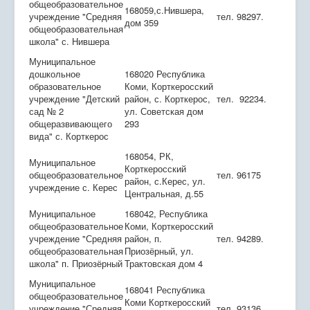
общеобразовательное
168059,с.Нившера,
учреждение "Средняя
тел. 98297.
дом 359
общеобразовательная
школа" с. Нившера
Муниципальное
дошкольное
168020 Республика
образовательное
Коми, Корткеросский
учреждение "Детский
район, с. Корткерос,
тел. 92234.
сад № 2
ул. Советская дом
общеразвивающего
293
вида" с. Корткерос
168054, РК,
Муниципальное
Корткеросский
общеобразовательное
тел. 96175
район, с.Керес, ул.
учреждение с. Керес
Центральная, д.55
Муниципальное
168042, Республика
общеобразовательное
Коми, Корткеросский
учреждение "Средняя
район, п.
тел. 94289.
общеобразовательная
Приозёрный, ул.
школа" п. Приозёрный
Трактовская дом 4
Муниципальное
168041 Республика
общеобразовательное
Коми Корткеросский
учреждение "Средняя
тел. 93136.