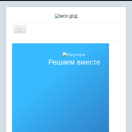
Включить/
выключить
навигацию
Главная
Сердце отдаю детям
Решаем вместе
Комплексная безопасность
Мероприятия
Сведения об образовательной организации
Противодействие коррупции
Независимая оценка качества образования
Отдел молодежных инициатив