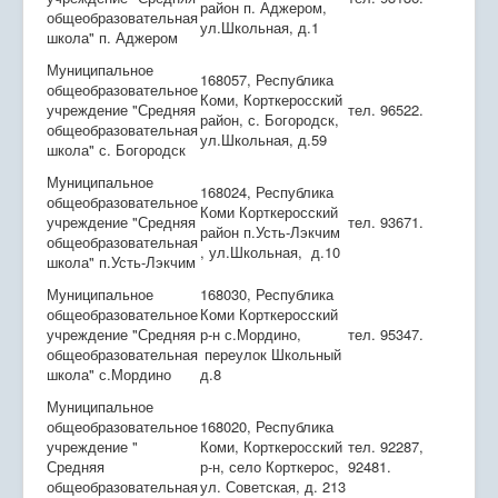
район п. Аджером,
общеобразовательная
ул.Школьная, д.1
школа" п. Аджером
Муниципальное
168057, Республика
общеобразовательное
Коми, Корткеросский
учреждение "Средняя
тел. 96522.
район, с. Богородск,
общеобразовательная
ул.Школьная, д.59
школа" с. Богородск
Муниципальное
168024, Республика
общеобразовательное
Коми Корткеросский
учреждение "Средняя
тел. 93671.
район п.Усть-Лэкчим
общеобразовательная
, ул.Школьная, д.10
школа" п.Усть-Лэкчим
Муниципальное
168030, Республика
общеобразовательное
Коми Корткеросский
учреждение "Средняя
р-н с.Мордино,
тел. 95347.
общеобразовательная
переулок Школьный
школа" с.Мордино
д.8
Муниципальное
общеобразовательное
168020, Республика
учреждение "
Коми, Корткеросский
тел. 92287,
Средняя
р-н, село Корткерос,
92481.
общеобразовательная
ул. Советская, д. 213