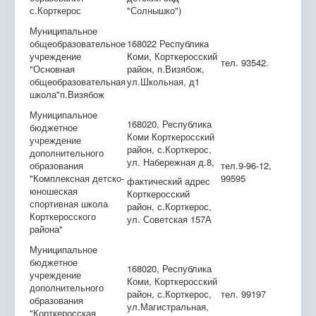
с.Корткерос
"Солнышко")
Муниципальное
общеобразовательное
168022 Республика
учреждение
Коми, Корткеросский
тел. 93542.
"Основная
район, п.Визябож,
общеобразовательная
ул.Школьная, д1
школа"п.Визябож
Муниципальное
168020, Республика
бюджетное
Коми Корткеросский
учреждение
район, с.Корткерос,
дополнительного
ул. Набережная д.8,
образования
тел.9-96-12,
"Комплексная детско-
99595
фактический адрес
юношеская
Корткеросский
спортивная школа
район, с.Корткерос,
Корткеросского
ул. Советская 157А
района"
Муниципальное
бюджетное
168020, Республика
учреждение
Коми, Корткеросский
дополнительного
район, с.Корткерос,
тел. 99197
образования
ул.Магистральная,
"Корткеросская