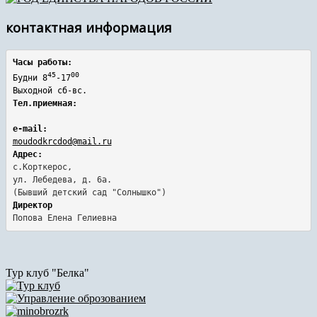
контактная информация
Часы работы:
45
00
Будни 8
-17
Выходной сб-вс.
Тел.приемная:
e-mail:
moudodkrcdod@mail.ru
Адрес:
с.Корткерос,

ул. Лебедева, д. 6а.
Директор
Попова Елена Гелиевна
Тур клуб "Белка"