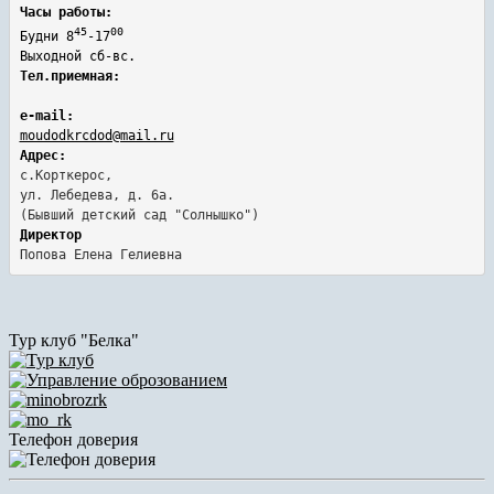
Часы работы:
45
00
Будни 8
-17
Выходной сб-вс.
Тел.приемная:
e-mail:
moudodkrcdod@mail.ru
Адрес:
с.Корткерос,

ул. Лебедева, д. 6а.
Директор
Попова Елена Гелиевна
Тур клуб "Белка"
Телефон доверия