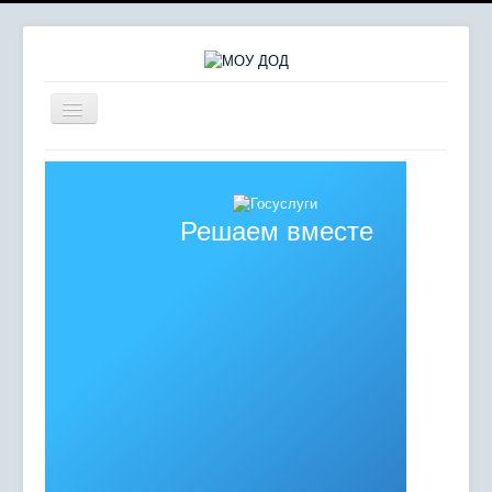
Включить/
выключить
навигацию
Главная
Сердце отдаю детям
Решаем вместе
Комплексная безопасность
Мероприятия
Сведения об образовательной организации
Противодействие коррупции
Независимая оценка качества образования
Отдел молодежных инициатив