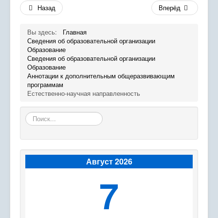
Экостанция
Назад
Вперёд
Программы
Вы здесь:
Главная
Сведения об образовательной организации
Успех каждого ребенка
Образование
Сведения об образовательной организации
Родителям
Образование
Аннотации к дополнительным общеразвивающим
Сведения об организации отдыха детей и их
программам
оздоровления
Естественно-научная направленность
Проведение дополнительных профилактических
Искать...
мероприятий
Август 2026
7