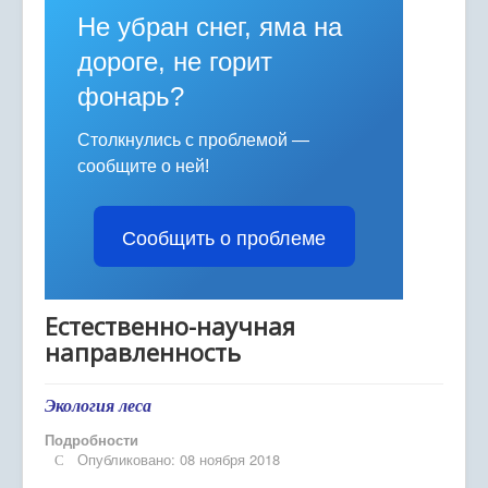
Расписание занятий
Не убран снег, яма на
Политика персональных данных
дороге, не горит
фонарь?
Персонифицированное дополнительное
образование
Столкнулись с проблемой —
Охрана труда
сообщите о ней!
ГИС "Электронное образование"
Сообщить о проблеме
Психолого-педагогическое сопровождение
Обращения граждан
Естественно-научная
Муниципальное задание
направленность
Муниципальный опорный центр ДО
Экология леса
Профилактика вирусных заболеваний
Подробности
Дистанционное обучение
Опубликовано: 08 ноября 2018