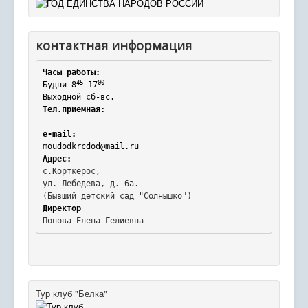
контактная информация
Часы работы:
45
00
Будни 8
-17
Выходной сб-вс.
Тел.приемная:
e-mail:
moudodkrcdod@mail.ru
Адрес:
с.Корткерос,

ул. Лебедева, д. 6а.
Директор
Попова Елена Гелиевна
Тур клуб "Белка"