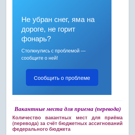
Отдел молодежных инициатив
Расписание занятий
Не убран снег, яма на
Политика персональных данных
дороге, не горит
фонарь?
Персонифицированное дополнительное
образование
Столкнулись с проблемой —
Охрана труда
сообщите о ней!
ГИС "Электронное образование"
Сообщить о проблеме
Психолого-педагогическое сопровождение
Обращения граждан
Муниципальное задание
Вакантные места для приема (перевода)
Муниципальный опорный центр ДО
Количество вакантных мест для приёма
(перевода) за счёт бюджетных ассигнований
Профилактика вирусных заболеваний
федерального бюджета