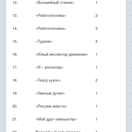
12.
«Волшебный стежок»
1
13.
«Робототехника»
2
14.
«Робототехника»
3
15.
«Туризм»
3
16.
«Юный инспектор движения»
1
17.
«Я – волонтёр»
1
18.
«Театр кукол»
2
19.
«Умелые ручки»
1
20.
«Рисуем вместе»
1
21.
«Мой друг компьютер»
1
22.
Волшебный мир оригами
1