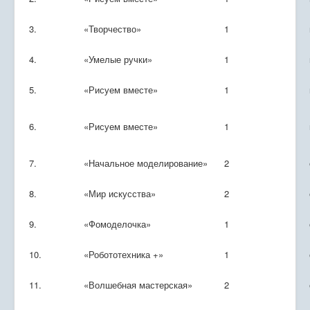
3.
«Творчество»
1
4.
«Умелые ручки»
1
5.
«Рисуем вместе»
1
6.
«Рисуем вместе»
1
7.
«Начальное моделирование»
2
8.
«Мир искусства»
2
9.
«Фомоделочка»
1
10.
«Робототехника +»
1
11.
«Волшебная мастерская»
2