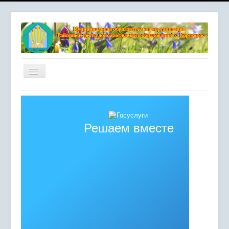
Включить/
выключить
навигацию
Главная
Сердце отдаю детям
Решаем вместе
Комплексная безопасность
Мероприятия
Сведения об образовательной организации
Противодействие коррупции
Независимая оценка качества образования