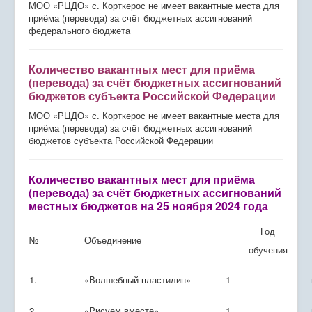
МОО «РЦДО» с. Корткерос не имеет вакантные места для
Дистанционное обучение
приёма (перевода) за счёт бюджетных ассигнований
федерального бюджета
Экостанция
Программы
Количество вакантных мест для приёма
(перевода) за счёт бюджетных ассигнований
Успех каждого ребенка
бюджетов субъекта Российской Федерации
МОО «РЦДО» с. Корткерос не имеет вакантные места для
Родителям
приёма (перевода) за счёт бюджетных ассигнований
бюджетов субъекта Российской Федерации
Сведения об организации отдыха детей и их
оздоровления
Количество вакантных мест для приёма
Проведение дополнительных профилактических
(перевода) за счёт бюджетных ассигнований
мероприятий
местных бюджетов на 25 ноября 2024 года
Год
№
Объединение
обучения
1.
«Волшебный пластилин»
1
2.
«Рисуем вместе»
1