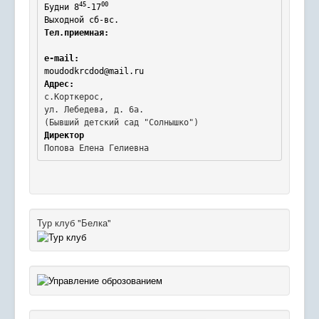
45
00
Будни 8
-17
Выходной сб-вс.
Тел.приемная:
e-mail:
moudodkrcdod@mail.ru
Адрес:
с.Корткерос,

ул. Лебедева, д. 6а.
Директор
Попова Елена Гелиевна
Тур клуб "Белка"