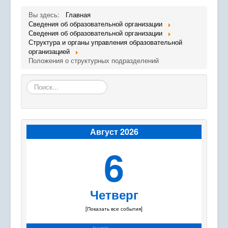
Экостанция
Вы здесь:
Главная
Сведения об образовательной организации
Программы
Сведения об образовательной организации
Структура и органы управления образовательной
Успех каждого ребенка
организацией
Положения о структурных подразделений
Родителям
Искать...
Сведения об организации отдыха детей и их
оздоровления
Проведение дополнительных профилактических
мероприятий
Август 2026
6
Четверг
[Показать все события]