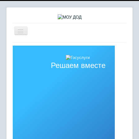
Включить/
выключить
навигацию
Главная
Сердце отдаю детям
Решаем вместе
Комплексная безопасность
Мероприятия
Сведения об образовательной организации
Противодействие коррупции
Независимая оценка качества образования
Отдел молодежных инициатив