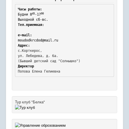
Часы работы:
45
00
Будни 8
-17
Выходной сб-вс.
Тел.приемная:
e-mail:
moudodkrcdod@mail.ru
Адрес:
с.Корткерос,

ул. Лебедева, д. 6а.
Директор
Попова Елена Гелиевна
Тур клуб "Белка"