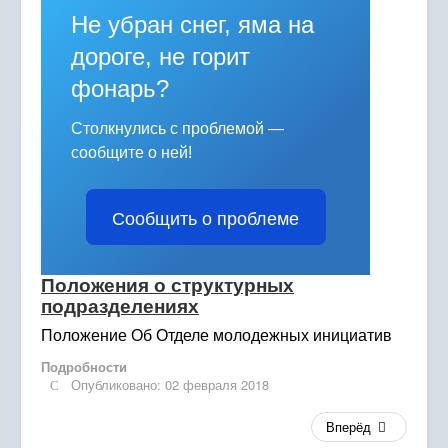
Расписание занятий
Не убран снег, яма на
Политика персональных данных
дороге, не горит
фонарь?
Персонифицированное дополнительное
образование
Столкнулись с проблемой —
Охрана труда
сообщите о ней!
ГИС "Электронное образование"
Сообщить о проблеме
Психолого-педагогическое сопровождение
Обращения граждан
Положения о структурных
подразделениях
Муниципальное задание
Положение Об Отделе молодежных инициатив
Муниципальный опорный центр ДО
Подробности
Профилактика вирусных заболеваний
Опубликовано: 02 февраля 2018
Дистанционное обучение
Вперёд