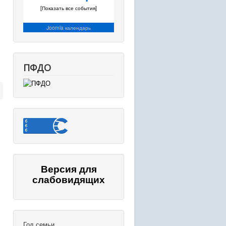
[Показать все события]
Joomla календарь
ПФДО
Версия для
слабовидящих
Год семьи