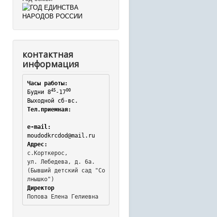
контактная
информация
Часы работы:
45
00
Будни 8
-17
Выходной сб-вс.
Тел.приемная:
e-mail:
moudodkrcdod@mail.ru
Адрес:
с.Корткерос,

ул. Лебедева, д. 6а.
(Бывший детский сад "Со
Директор
Попова Елена Гелиевна