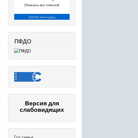
[Показать все события]
Joomla календарь
ПФДО
Версия для
слабовидящих
Год семьи