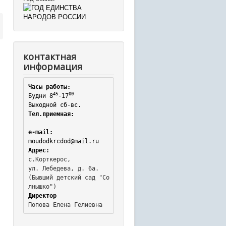
контактная
информация
Часы работы:
45
00
Будни 8
-17
Выходной сб-вс.
Тел.приемная:
e-mail:
moudodkrcdod@mail.ru
Адрес:
с.Корткерос,

ул. Лебедева, д. 6а.
(Бывший детский сад "Со
Директор
Попова Елена Гелиевна