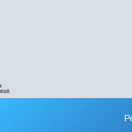
я
ятий
Р