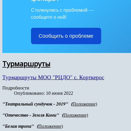
Столкнулись с проблемой —
сообщите о ней!
Сообщить о проблеме
Турмаршруты
Турмаршруты МОО "РЦДО" с. Корткерос
Подробности
Опубликовано: 10 июня 2022
"Театральный сундучок - 2019"
(
Положение)
"
Отечество - Земля Коми
"
(
Положение)
"
Белая тропа
"
(
Положение)