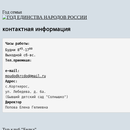
Год семьи
контактная информация
Часы работы:
45
00
Будни 8
-17
Выходной сб-вс.
Тел.приемная:
e-mail:
moudodkrcdod@mail.ru
Адрес:
с.Корткерос,

ул. Лебедева, д. 6а.
Директор
Попова Елена Гелиевна
Тур клуб "Белка"